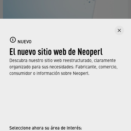
EU-DWD 2020/2184
NUEVO
El nuevo sitio web de Neoperl
Neoperl está preparado para la Directiva sobre agua
potable de la UE. Más información
Descubra nuestro sitio web reestructurado, claramente
organizado para sus necesidades: Fabricante, comercio,
consumidor o información sobre Neoperl.
MÁS INFORMACIÓN
© Neoperl Group AG
2026
›
Aviso legal
›
Términos de uso
Seleccione ahora su área de interés: