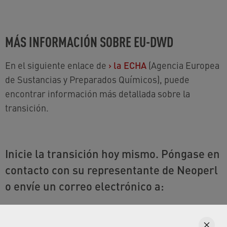
MÁS INFORMACIÓN SOBRE EU-DWD
En el siguiente enlace de
›
la ECHA
(Agencia Europea
de Sustancias y Preparados Químicos), puede
encontrar información más detallada sobre la
transición.
Inicie la transición hoy mismo. Póngase en
contacto con su representante de Neoperl
o envíe un correo electrónico a: