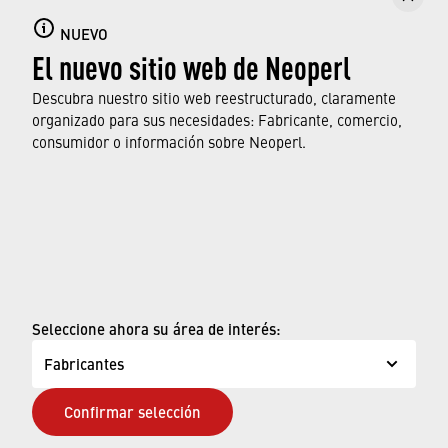
NUEVO
El nuevo sitio web de Neoperl
Descubra nuestro sitio web reestructurado, claramente
organizado para sus necesidades: Fabricante, comercio,
consumidor o información sobre Neoperl.
oem_inquiry@neoperl.com
© Neoperl Group AG
2026
›
Aviso legal
›
Términos de uso
Seleccione ahora su área de interés:
›
Página de privacidad
Fabricantes
›
ADA Declaración de Accesibilidad
Confirmar selección