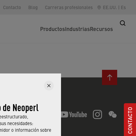
Contacto
Blog
Carreras profesionales
EE.UU.
|
Es
Productos
Industrias
Recursos
Síganos
b de Neoperl
CONTACTO
eestructurado,
sus necesidades:
midor o información sobre