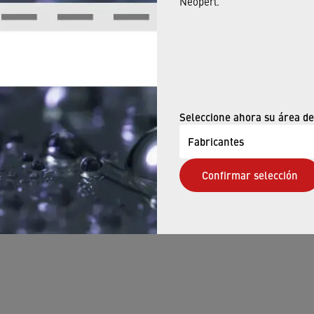
Neoperl.
Consumidores
CTOS
›
CALCULADORA DE AHO
AGUA
IOS
Seleccione ahora su área de
Fabricantes
Confirmar selección
 uso
›
Página de privacidad
›
ADA Declaración de Accesibilidad