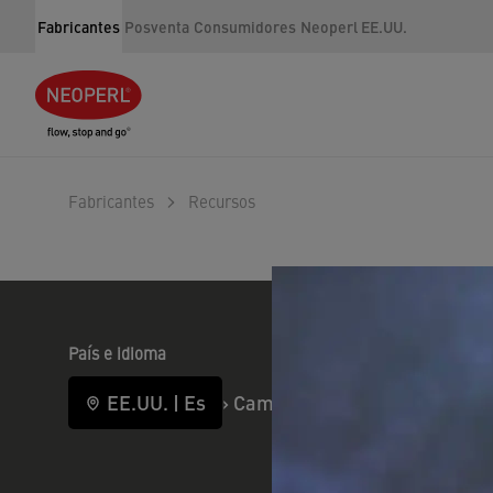
Fabricantes
Posventa
Consumidores
Neoperl EE.UU.
Fabricantes
Recursos
País e idioma
EE.UU.
|
Es
›
Cambia