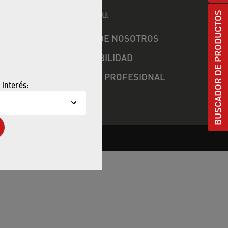
Neoperl EE.UU.
BUSCADOR DE PRODUCTOS
RRO DE
›
ACERCA DE NOSOTROS
›
SOSTENIBILIDAD
›
CARRERA PROFESIONAL
 interés: