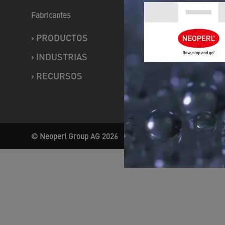
Fabricantes
Posventa
›
PRODUCTOS
›
PRODU
›
INDUSTRIAS
›
SERVIC
›
RECURSOS
© Neoperl Group AG
2026
›
Aviso legal
›
Términos de