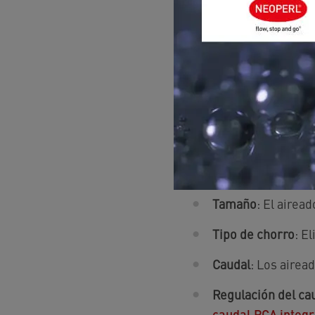
CRITERIOS 
Tenga en cuenta que l
clientes OEM/fabrica
el mundo, consulte el 
como filtros.
Tamaño
: El airea
Tipo de chorro
: E
Caudal
: Los airea
Regulación del ca
caudal PCA integ