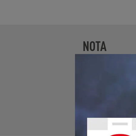
NOTA
Algunos aireadores d
caudal
integrado con e
obtener información m
planos del producto c
de equipos originales
Algunos modelos viene
puede encontrar al fin