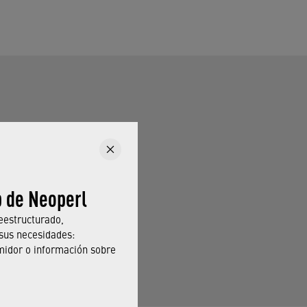
 un
›
regulador de
 en particular. Para
udal, consulte los
b de Neoperl
clientes fabricantes
eestructurado,
sus necesidades:
ta de productos que
midor o información sobre