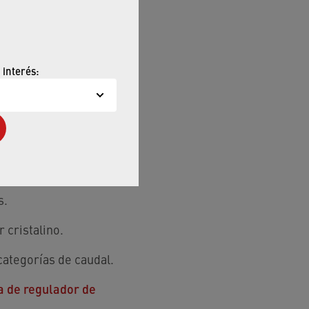
 interés:
os para nuestros
mologaciones en todo
s siguientes puntos
s.
 cristalino.
categorías de caudal.
a de regulador de