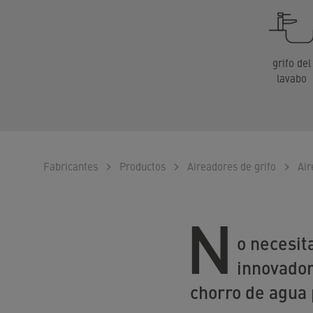
grifo del
lavabo
Fabricantes
Productos
Aireadores de grifo
Air
N
o necesit
innovador
chorro de agua 