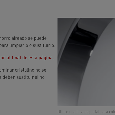
horro aireado se puede
ara limpiarlo o sustituirlo.
n al final de esta página.
aminar cristalino no se
e deben sustituir si no
Utilice una llave especial para col