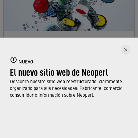
Aireadores de grifo
Aquí puede encontrar todo sobre los
NUEVO
aireadores de grifo, sus características y
El nuevo sitio web de Neoperl
funciones, y qué normas y aprobaciones
cumplen.
Descubra nuestro sitio web reestructurado, claramente
organizado para sus necesidades: Fabricante, comercio,
consumidor o información sobre Neoperl.
OBTENGA MÁS INFORMACIÓN
© Neoperl Group AG
2026