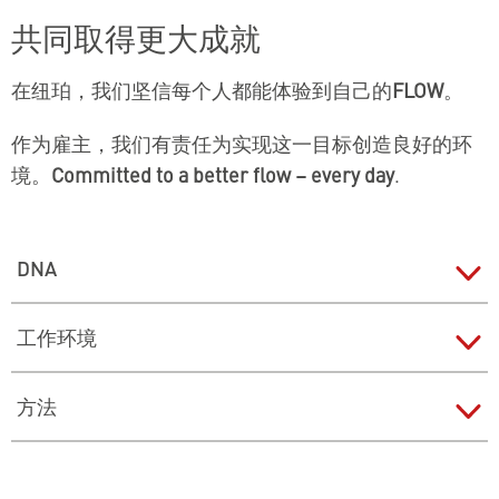
共同取得更大成就
在纽珀，我们坚信每个人都能体验到自己的
FLOW
。
作为雇主，我们有责任为实现这一目标创造良好的环
境。
Committed to a better flow – every day
.
DNA
我们相互尊重、重视和信任。我们相互倾听，以公平
工作环境
和诚实的态度对待彼此。我们在工作中相互支持，并
认可彼此的成就。我们意识到，我们的行为方式会对
我们提供一个友好的工作环境，在这里，合作非常重
方法
我们的成功产生重大影响。
要。在这里，员工可以通过富有挑战性的工作不断自
我发展和成长。在这里，人们被赋予责任，并有行使
我们的员工不仅乐于接受新理念，而且充满好奇心和
责任的自由。在这里，错误被视为机遇。在这里，每