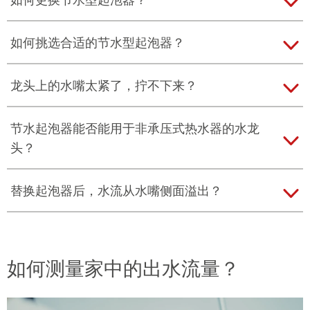
请
›
点击这里
查看起泡器快速更换方法。
如何挑选合适的节水型起泡器？
纽珀
EasyMatch 应用程序可帮助轻松识别起泡器。免
龙头上的水嘴太紧了，拧不下来？
费下载应用程序，回答关于您的旧起泡器的问题，即
可确认合适您的起泡器型号。
请尝试使用管钳，请在水嘴口包上软布以免刮伤。
节水起泡器能否能用于非承压式热水器的水龙
头？
您可通过以下链接下载：
›
› IOS (APP STORE)
用于非承压式热水器的水龙头通常配有低阻力整流
替换起泡器后，水流从水嘴侧面溢出？
器，而非常规起泡器。出于安全考虑，
不得
将此整流
›
› ANDROID (GOOGLE PLAY STORE)
器更换为节水起泡器。此类系统的流量通常已经处于
请检查密封圈是否合适，或使用原来的密封圈。
节水范围。
如何测量家中的出水流量？