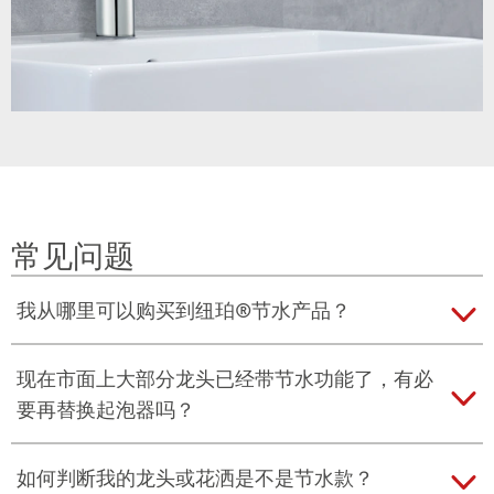
常见问题
我从哪里可以购买到纽珀®节水产品？
您可至我们的天猫/京东旗舰店购买。
现在市面上大部分龙头已经带节水功能了，有必
要再替换起泡器吗？
水龙头若出厂时已配备节水装置，通常流量为5-6升/分
如何判断我的龙头或花洒是不是节水款？