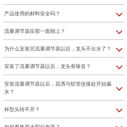
钟，而淋浴最高为10升/分钟。如有需要，后续可通过
更换纽珀®产品，进一步调低至4升/分钟（水龙头）和
这需要测量流量。测量指南：
›
"
›
测量龙头流量"
产品使用的材料安全吗？
8升/分钟（淋浴）
我们的曝气器和流量调节器是由特殊的弹性体（硅树
流量调节器应那一面朝上？
脂、三元乙丙橡胶）和塑料制成，这些材料经指定和
批准可与饮用水接触，以满足所有相关饮用水要求
水流方向：从水龙头流向花洒。 安装要点：水必须先
为什么安装完流量调节器以后，龙头不出水了？
（如 KTW-BWGL）中极高和严格的卫生要求。这确保
经过黑色小O型圈/滤网。
了饮用水的质量不受损害，并符合限值要求。
龙头中安装了防回流的止回阀。您可尝试调整流量调
安装了流量调节器以后，龙头有噪音？
安装在手持花洒中：O型圈/滤网朝向淋浴软管。
节器的安装位置——例如花洒上游的软管中。请注意，
安装在顶喷中：O型圈/滤网必须朝上。
水需要先触及O形圈。
请尝试其他的安装位置。
安装流量调节器以后，花洒与软管连接处开始漏
水？
安装指南：
›
流量调节器安装教程
请检查密封圈是否合适，或使用原来的密封圈。
杯型头转不开？
请尝试使用管钳，但需用抹布包裹杯型头以防划伤。
如何更换节水型起泡器？