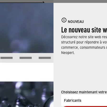
NOUVEAU
PCA intégrée
Le nouveau site 
Découvrez notre site web res
structuré pour répondre à vos
Aérateurs avec tec
commerce, consommateurs ou
Neoperl.
La technologie DUAL-CORE (
technologie PCA éprouvée. 
mais au lieu de n’avoir qu’u
plusieurs.
Quels sont les avantages ?
Choisissez maintenant votre
Fabricants
Jet consistant et ventilé 