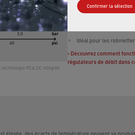
À partir de 0,7 bar seul
Confirmer la sélection
Possibilité d’installatio
indépendamment des mar
Idéal pour les robinette
›
Découvrez comment fonctio
régulateurs de débit dans c
vec technologie PCA DC intégrée
 est élevée, des écarts de température peuvent se produi