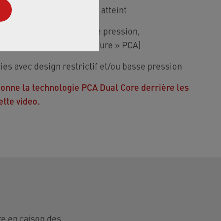
ement le débit nominal est atteint
n dans toutes les plages de pression,
chés cibles (« all-pressure » PCA)
ries avec design restrictif et/ou basse pression
nne la technologie PCA Dual Core derrière les
ette video.
re en raison des