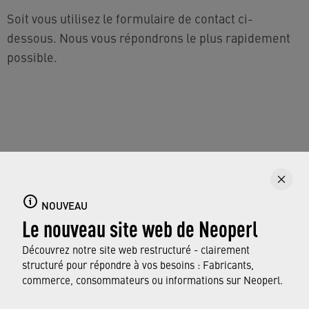
Soit vous utilisez le formulaire de contact ci-
dessous. Nous vous répondrons le plus rapidement
possible.
Vous n'avez pas donné votre consentement à Google
Recaptcha. Pour pouvoir envoyer le formulaire, vous
NOUVEAU
devez activer Google Recaptcha dans Paramètres du
Le nouveau site web de Neoperl
gestionnaire de consentement.
Découvrez notre site web restructuré - clairement
CONSENTMANAGER
structuré pour répondre à vos besoins : Fabricants,
commerce, consommateurs ou informations sur Neoperl.