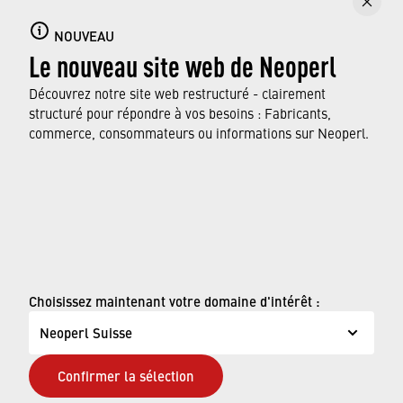
de faire valoir des prétentions en rapport avec les
présentes conditions d'utilisation tant auprès du
NOUVEAU
tribunal compétent pour votre lieu de résidence que
Le nouveau site web de Neoperl
du tribunal compétent pour le siège du groupe
Découvrez notre site web restructuré - clairement
Neoperl SA. Si Neoperl souhaite faire valoir ses
structuré pour répondre à vos besoins : Fabricants,
droits à votre encontre en tant que consommateur,
commerce, consommateurs ou informations sur Neoperl.
les tribunaux compétents de votre lieu de résidence
sont exclusivement compétents.
© Neoperl Group AG
2026
›
Mentions légales
Choisissez maintenant votre domaine d'intérêt :
›
Conditions d'utilisation
Neoperl Suisse
›
Page de confidentialité
Confirmer la sélection