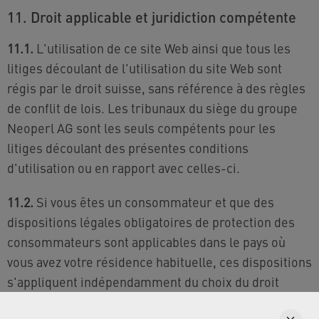
11. Droit applicable et juridiction compétente
11.1.
L'utilisation de ce site Web ainsi que tous les
litiges découlant de l'utilisation du site Web sont
régis par le droit suisse, sans référence à des règles
de conflit de lois. Les tribunaux du siège du groupe
Neoperl AG sont les seuls compétents pour les
litiges découlant des présentes conditions
d'utilisation ou en rapport avec celles-ci.
11.2.
Si vous êtes un consommateur et que des
dispositions légales obligatoires de protection des
consommateurs sont applicables dans le pays où
vous avez votre résidence habituelle, ces dispositions
s'appliquent indépendamment du choix du droit
suisse. En tant que consommateur, vous avez le droit