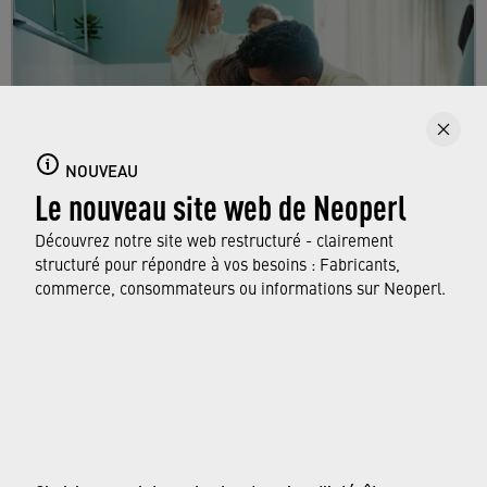
NOUVEAU
Le nouveau site web de Neoperl
Découvrez notre site web restructuré - clairement
Consommateurs
structuré pour répondre à vos besoins : Fabricants,
commerce, consommateurs ou informations sur Neoperl.
EN SAVOIR PLUS
© Neoperl Group AG
2026