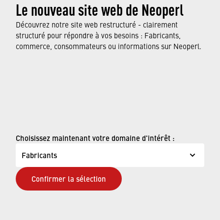
Le nouveau site web de Neoperl
Nous vous conseillons volontiers sur nos produits et
si besoin est, développons des solutions sur mesure
Découvrez notre site web restructuré - clairement
pour vous. Vous pouvez nous joindre via le formulaire
structuré pour répondre à vos besoins : Fabricants,
commerce, consommateurs ou informations sur Neoperl.
de contact.
CONTACTEZ-NOUS
CECI POURRAIT AUSSI VOUS INTÉRESSER
Choisissez maintenant votre domaine d'intérêt :
Fabricants
Confirmer la sélection