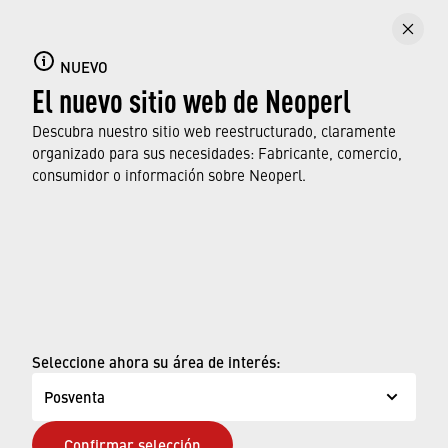
Productos
NUEVO
Obtenga una visión general de la gama de
El nuevo sitio web de Neoperl
productos NEOPERL para el mercado
posventa.
Descubra nuestro sitio web reestructurado, claramente
organizado para sus necesidades: Fabricante, comercio,
consumidor o información sobre Neoperl.
OBTENGA MÁS INFORMACIÓN
© Neoperl Group AG
2026
›
Aviso legal
›
Términos de uso
Seleccione ahora su área de interés:
›
Página de privacidad
Posventa
›
ADA Declaración de Accesibilidad
Confirmar selección