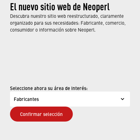
El nuevo sitio web de Neoperl
funciones, y qué normas y aprobaciones
cumplen.
Descubra nuestro sitio web reestructurado, claramente
organizado para sus necesidades: Fabricante, comercio,
consumidor o información sobre Neoperl.
OBTENGA MÁS INFORMACIÓN
© Neoperl Group AG
2026
›
Aviso legal
›
Términos de uso
Seleccione ahora su área de interés:
›
Página de privacidad
Fabricantes
›
ADA Declaración de Accesibilidad
Confirmar selección