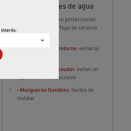
Descalcificadores de agua
Mejore la eficiencia con protecciones
contra el retorno y un flujo de servicio
 interés:
óptimo:
›
Prevención antirretorno
: evitan la
contaminación
›
Reguladores de caudal
: evitan un
flujo de servicio excesivo
›
Mangueras flexibles
: fáciles de
instalar