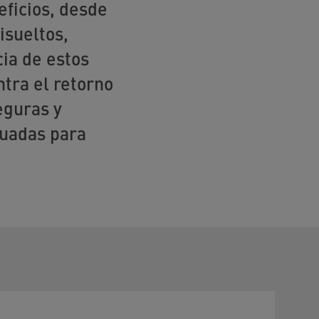
eficios, desde
isueltos,
cia de estos
tra el retorno
eguras y
cuadas para