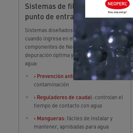
Sistemas de filtración en el
punto de entrada
Sistemas diseñados para tratar el agua
cuando ingresa en el edificio. Los
componentes de Neoperl garantizan
depuración óptima y gestión del flujo de
agua:
›
Prevención antirretorno
: evitan la
contaminación
›
Reguladores de caudal
: controlan el
tiempo de contacto con agua
›
Mangueras
: fáciles de instalar y
mantener, aprobadas para agua