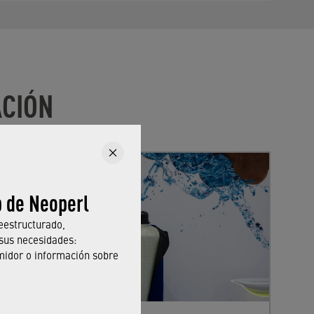
ACIÓN
b de Neoperl
eestructurado,
sus necesidades:
midor o información sobre