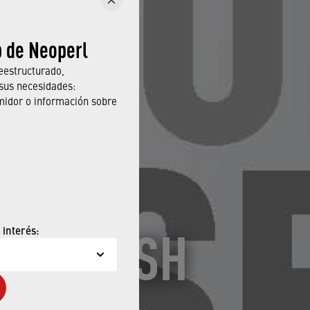
b de Neoperl
eestructurado,
sus necesidades:
midor o información sobre
FERIA ISH
 interés: