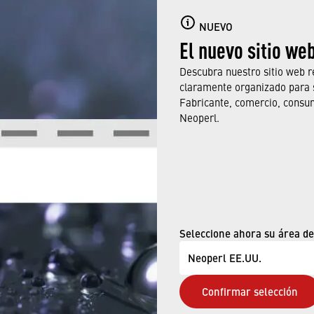
NUEVO
El nuevo sitio we
Descubra nuestro sitio web r
claramente organizado para 
Fabricante, comercio, consu
Neoperl.
Feb 9, 2023
S DURANTE LA 
Seleccione ahora su área de
Neoperl EE.UU.
Confirmar selección