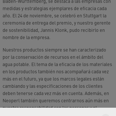
Baden-Württemberg, se destaca a las empresas con
medidas y estrategias ejemplares de eficacia cada
año. El 24 de noviembre, se celebró en Stuttgart la
ceremonia de entrega del premio, y nuestro gerente
de sostenibilidad, Jannis Klonk, pudo recibirlo en
nombre de la empresa.
Nuestros productos siempre se han caracterizado
por la conservación de recursos en el ámbito del
agua potable. El tema de la eficacia de los materiales
en los productos también nos acompañará cada vez
más en el futuro, ya que los marcos legales están
cambiando y las especificaciones de los clientes
deben tenerse cada vez más en cuenta. Además, en
Neoperl también queremos centrarnos aún más en
nuestra responsabilidad con las personas y el
medioambiente en todos los ámbitos.