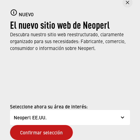
Expresamos nuestro más sincero agradecimiento y
NUEVO
El nuevo sitio web de Neoperl
aprecio por los esfuerzos de todos los involucrados
en este gran desarrollo, que demuestra que el uso
Descubra nuestro sitio web reestructurado, claramente
eficiente de los materiales puede reducir de manera
organizado para sus necesidades: Fabricante, comercio,
considerable el impacto ambiental y, además, es
consumidor o información sobre Neoperl.
rentable. ¡Parece que vamos por buen camino!
© Neoperl Group AG
2026
›
Aviso legal
›
Términos de uso
Seleccione ahora su área de interés:
›
Página de privacidad
Neoperl EE.UU.
›
ADA Declaración de Accesibilidad
Confirmar selección