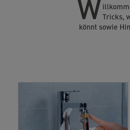
W
illkomme
Tricks, 
könnt sowie Hi