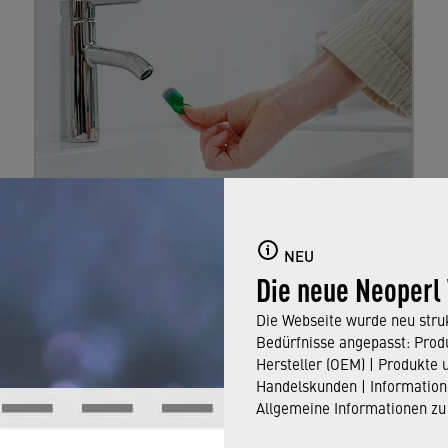
RATGEBER
PRODUKTE
NEU
Die neue Neoperl
12. Juni 2025
Laura Schönhardt
Die Webseite wurde neu struk
Bedürfnisse angepasst: Produ
Hersteller (OEM) | Produkte 
Hilfe, mein Caché
Handelskunden | Information
Allgemeine Informationen zu
Strahlregler sitzt fest!