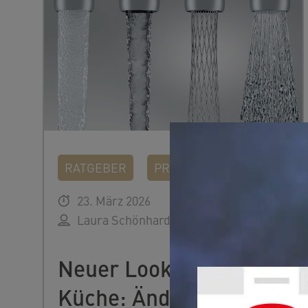
RATGEBER
PRODUKTE
23. März 2026
Laura Schönhardt
Neuer Look in Bad und
Küche: Ändert ganz