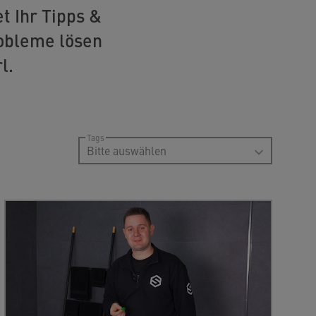
t Ihr Tipps &
robleme lösen
l.
Tags