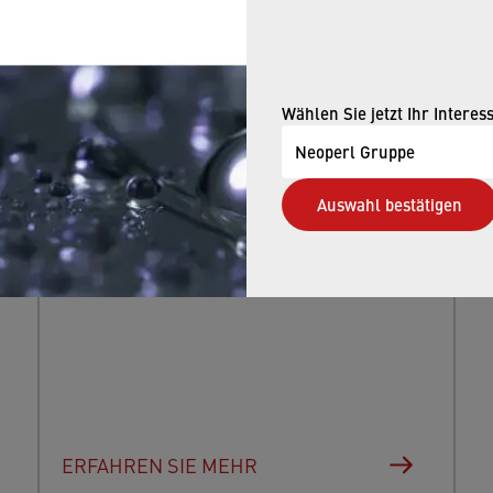
Was Du nun tun kannst
In diesem Blogbeitrag erklären wir, was
ein Caché Strahlregler ist, welche
Wählen Sie jetzt Ihr Interes
Modelle erhältlich sind, wie er
Neoperl Gruppe
ausgetauscht wird und welche
Alternativen es gibt, sollte der Austausch
Auswahl bestätigen
mit dem Montageschlüssel nicht
funktionieren.
ERFAHREN SIE MEHR