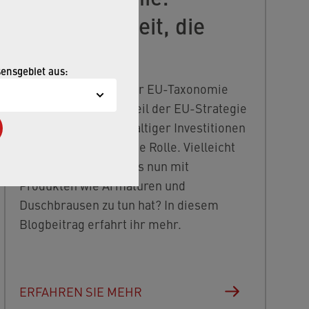
Nachhaltigkeit, die
zählt
sensgebiet aus:
Habt ihr schon von der EU-Taxonomie
gehört? Als Bestandteil der EU-Strategie
zur Förderung nachhaltiger Investitionen
spielt sie eine wichtige Rolle. Vielleicht
fragt ihr euch, was das nun mit
Produkten wie Armaturen und
Duschbrausen zu tun hat? In diesem
Blogbeitrag erfahrt ihr mehr.
ERFAHREN SIE MEHR