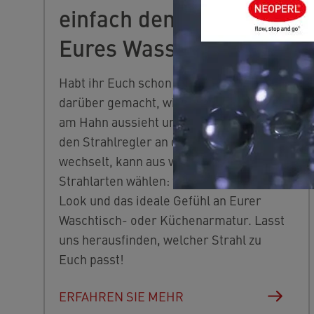
einfach den Strahl
Eures Wasserhahns!
Habt ihr Euch schon mal Gedanken
darüber gemacht, wie der Wasserstrahl
am Hahn aussieht und sich anfühlt? Wer
den Strahlregler an der Armatur
wechselt, kann aus verschiedenen
Strahlarten wählen: für den perfekten
Look und das ideale Gefühl an Eurer
Waschtisch- oder Küchenarmatur. Lasst
uns herausfinden, welcher Strahl zu
Euch passt!
ERFAHREN SIE MEHR