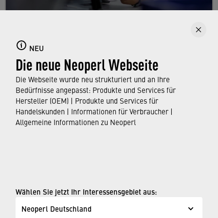
Karriere
Informieren Sie sich über die vielfältigen
NEU
Die neue Neoperl Webseite
Möglichkeiten, die Neoperl als Arbeitgeber für
Berufseinsteiger, Schüler, Studenten und
Die Webseite wurde neu strukturiert und an Ihre
Professionals bietet.
Bedürfnisse angepasst: Produkte und Services für
Hersteller (OEM) | Produkte und Services für
Handelskunden | Informationen für Verbraucher |
ERFAHREN SIE MEHR
Allgemeine Informationen zu Neoperl
© Neoperl Group AG
2026
›
Impressum
Wählen Sie jetzt Ihr Interessensgebiet aus:
›
Nutzungsbedingungen
Neoperl Deutschland
›
Datenschutzseite