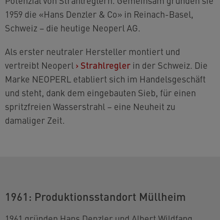
Potenzial von Strahlreglern. Gemeinsam gründen sie
1959 die «Hans Denzler & Co» in Reinach-Basel,
Schweiz – die heutige Neoperl AG.
Als erster neutraler Hersteller montiert und
vertreibt Neoperl
›
Strahlregler
in der Schweiz. Die
Marke NEOPERL etabliert sich im Handelsgeschäft
und steht, dank dem eingebauten Sieb, für einen
spritzfreien Wasserstrahl – eine Neuheit zu
damaliger Zeit.
1961: Produktionsstandort Müllheim
1961 gründen Hans Denzler und Albert Wildfang