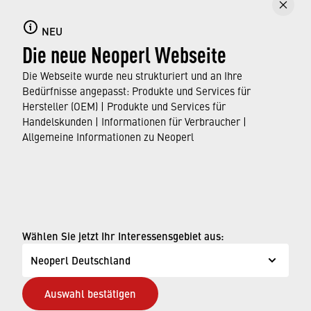
Karriere
Informieren Sie sich über die vielfältigen
NEU
Die neue Neoperl Webseite
Möglichkeiten, die Neoperl als Arbeitgeber für
Berufseinsteiger, Schüler, Studenten und
Die Webseite wurde neu strukturiert und an Ihre
Professionals bietet.
Bedürfnisse angepasst: Produkte und Services für
Hersteller (OEM) | Produkte und Services für
Handelskunden | Informationen für Verbraucher |
ERFAHREN SIE MEHR
Allgemeine Informationen zu Neoperl
© Neoperl Group AG
2026
›
Impressum
Wählen Sie jetzt Ihr Interessensgebiet aus:
›
Nutzungsbedingungen
Neoperl Deutschland
›
Datenschutzseite
Auswahl bestätigen