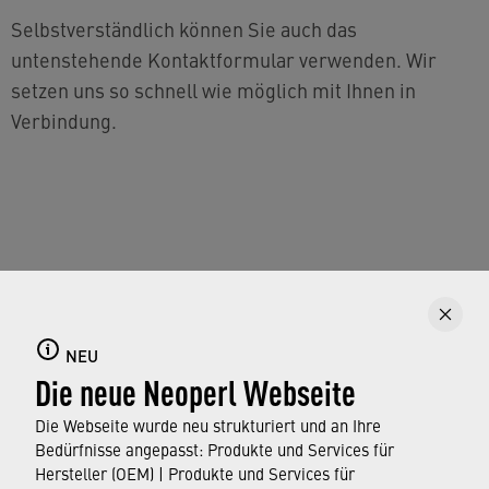
Selbstverständlich können Sie auch das
untenstehende Kontaktformular verwenden. Wir
setzen uns so schnell wie möglich mit Ihnen in
Verbindung.
Um das Formular zu sehen, müssen Sie auf die
Schaltfläche Consentmanager unten klicken. Klicken
NEU
Sie dann auf „Erweiterte Einstellungen“ und setzen
Die neue Neoperl Webseite
Sie den Dienst „Google Recaptcha“ auf „ein“.
Die Webseite wurde neu strukturiert und an Ihre
CONSENTMANAGER
Bedürfnisse angepasst: Produkte und Services für
Hersteller (OEM) | Produkte und Services für