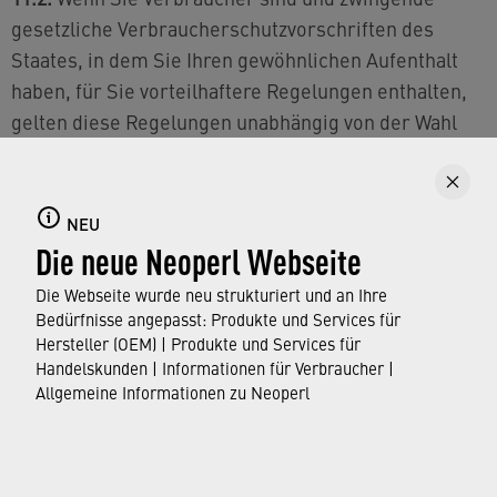
gesetzliche Verbraucherschutzvorschriften des
Staates, in dem Sie Ihren gewöhnlichen Aufenthalt
haben, für Sie vorteilhaftere Regelungen enthalten,
gelten diese Regelungen unabhängig von der Wahl
Schweizer Rechts. Als Verbraucher können Sie
Ansprüche im Zusammenhang mit diesen
Nutzungsbedingungen sowohl vor dem zuständigen
NEU
Gericht an Ihrem Wohnsitz, als auch vor dem
Die neue Neoperl Webseite
zuständigen Gericht am Sitz der Neoperl Group AG
Die Webseite wurde neu strukturiert und an Ihre
geltend machen. Wenn Neoperl ihre Rechte gegen
Bedürfnisse angepasst: Produkte und Services für
Sie als Verbraucher durchsetzen möchte, sind die
Hersteller (OEM) | Produkte und Services für
zuständigen Gerichte an Ihrem Wohnsitz
Handelskunden | Informationen für Verbraucher |
Allgemeine Informationen zu Neoperl
ausschließlich zuständig.