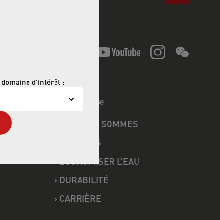
Nous suivre
 domaine d'intérêt :
Neoperl Suisse
OMIE
›
QUI NOUS SOMMES
›
PRODUITS
›
ÉCONOMISER L’EAU
›
DURABILITÉ
›
CARRIÈRE