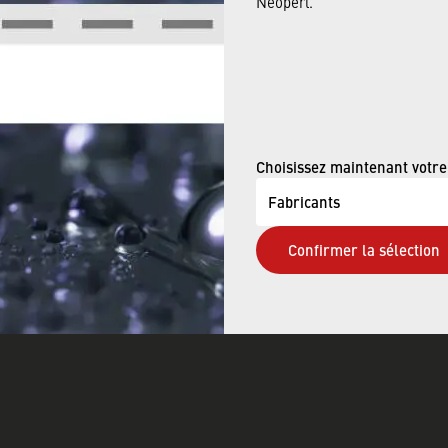
Neoperl.
Choisissez maintenant votre
Fabricants
e
Consommateurs
ITS
›
CALCULATEUR D'ÉCON
Confirmer la sélection
D'EAU
E