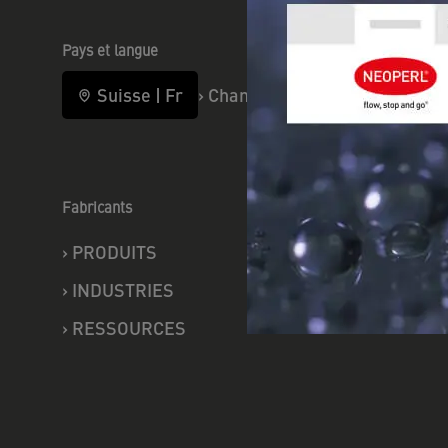
Pays et langue
Suisse
|
Fr
›
Changer
Fabricants
Commerc
›
PRODUITS
›
PRODU
›
INDUSTRIES
›
SERVIC
›
RESSOURCES