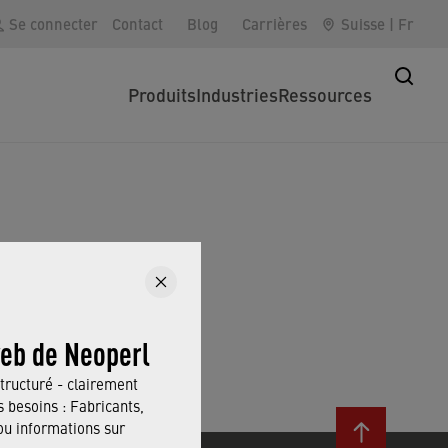
Se connecter
Contact
Blog
Carrières
Suisse
|
Fr
Produits
Industries
Ressources
N
web de Neoperl
tructuré - clairement
 besoins : Fabricants,
 informations sur