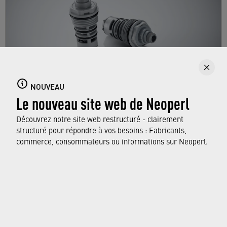
NOUVEAU
Le nouveau site web de Neoperl
Inverseurs Easy Push
Découvrez notre site web restructuré - clairement
Redirigent le jet d’une simple pression.
structuré pour répondre à vos besoins : Fabricants,
commerce, consommateurs ou informations sur Neoperl.
DÉCOUVREZ NOTRE GAMME
© Neoperl Group AG
2026