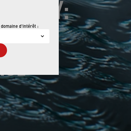
BILITY:
NFIRMS
 domaine d'intérêt :
RSE