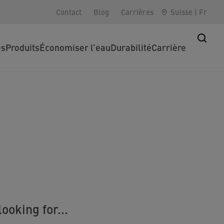
Contact
Blog
Carrières
Suisse
|
Fr
es
Produits
Économiser l’eau
Durabilité
Carrière
ooking for...