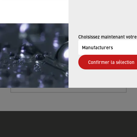
NEOPERL products are a simple solution
that help save water and energy;
everyone can do their bit to alleviate the
Choisissez maintenant votre
energy crisis.
Manufacturers
Confirmer la sélection
FIND OUT MORE