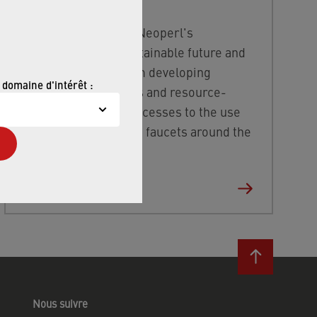
Find out more about Neoperl's
commitment to a sustainable future and
how this
extends from developing
 domaine d'intérêt :
efficient technologies and resource-
saving production processes to the use
of our water savers in faucets around the
world.
FIND OUT MORE
Nous suivre