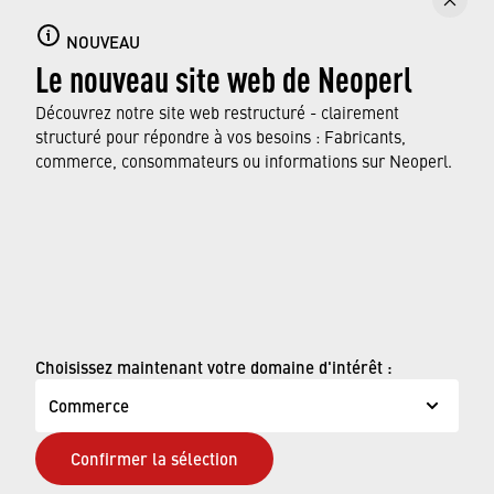
CAREGUARD
NOUVEAU
Le nouveau site web de Neoperl
CAREGUARD est un aérateur sanitaire pour
une utilisation dans les hôpitaux et les
Découvrez notre site web restructuré - clairement
établissements de soins.
structuré pour répondre à vos besoins : Fabricants,
commerce, consommateurs ou informations sur Neoperl.
DÉCOUVREZ NOTRE GAMME
© Neoperl Group AG
2026
›
Mentions légales
Choisissez maintenant votre domaine d'intérêt :
›
Conditions d'utilisation
Commerce
›
Page de confidentialité
Confirmer la sélection