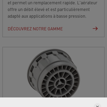
et permet un remplacement rapide. L'aérateur
offre un débit élevé et est particulièrement
adapté aux applications à basse pression.
DÉCOUVREZ NOTRE GAMME