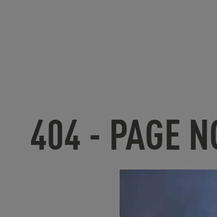
404 - PAGE 
U
nfortunate