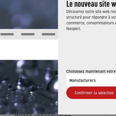
Le nouveau site 
Découvrez notre site web res
structuré pour répondre à vos
commerce, consommateurs ou
Neoperl.
ALSO BE INTERESTED IN
Choisissez maintenant votre
Manufacturers
Confirmer la sélection
Water conservation