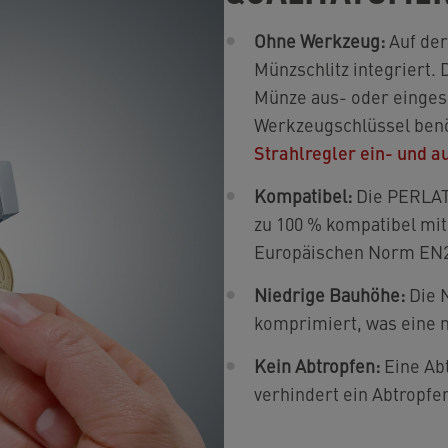
Ohne Werkzeug:
Auf der
Münzschlitz integriert. 
Münze aus- oder einges
Werkzeugschlüssel benö
Strahlregler ein- und a
Kompatibel:
Die PERLATO
zu 100 % kompatibel mi
Europäischen Norm EN24
Niedrige Bauhöhe:
Die 
komprimiert, was eine 
Kein Abtropfen:
Eine Abt
verhindert ein Abtropfe