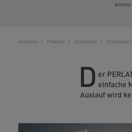
Armatur
Hersteller
Produkte
Strahlregler
Strahlregler
D
er PERLAT
einfache 
Auslauf wird ke