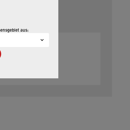
sensgebiet aus: