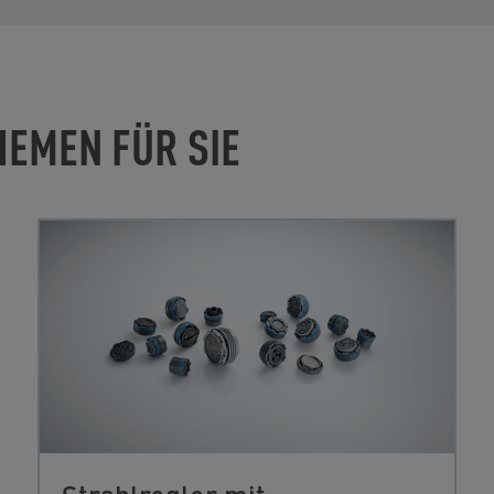
HEMEN FÜR SIE