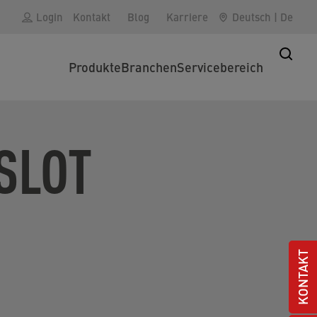
Login
Kontakt
Blog
Karriere
Deutsch
|
De
Produkte
Branchen
Servicebereich
SLOT
KONTAKT