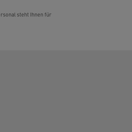
rsonal steht Ihnen für