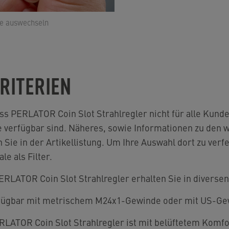
ze auswechseln
RITERIEN
ass PERLATOR Coin Slot Strahlregler nicht für alle Kund
e verfügbar sind. Näheres, sowie Informationen zu den 
 Sie in der Artikellistung. Um Ihre Auswahl dort zu verf
e als Filter.
ERLATOR Coin Slot Strahlregler erhalten Sie in diverse
erfügbar mit metrischem M24x1-Gewinde oder mit US-Ge
RLATOR Coin Slot Strahlregler ist mit belüftetem Komfo