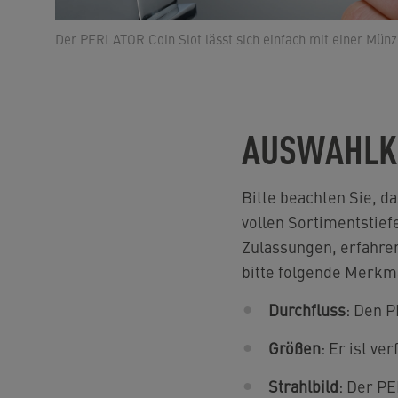
Der PERLATOR Coin Slot lässt sich einfach mit einer Mün
AUSWAHLK
Bitte beachten Sie, d
vollen Sortimentstief
Zulassungen, erfahren
bitte folgende Merkmal
Durchfluss
: Den P
Größen
: Er ist v
Strahlbild
: Der PE