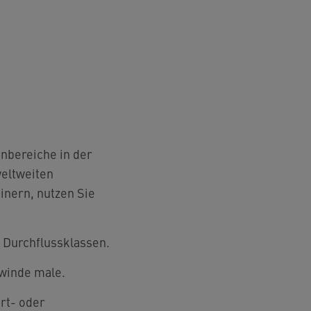
enbereiche in der
weltweiten
einern, nutzen Sie
n Durchflussklassen.
winde male.
rt- oder