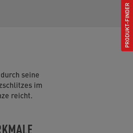
PRODUKT-FINDER
 durch seine
zschlitzes im
ze reicht.
RKMALE