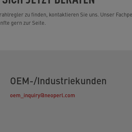
hlregler zu finden, kontaktieren Sie uns. Unser Fachpe
nfte gern zur Seite.
OEM-/Industriekunden
oem_inquiry@neoperl.com