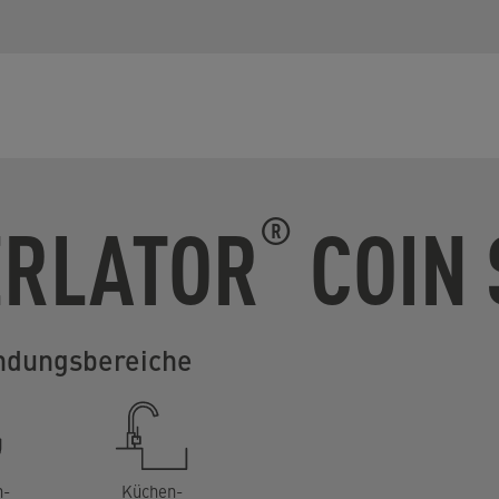
ERLATOR
COIN 
®
dungsbereiche
h-
Küchen-