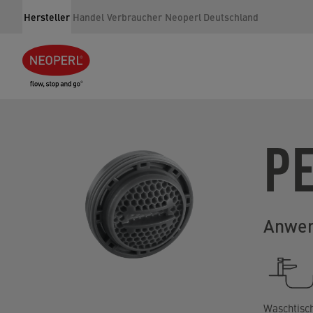
Hersteller
Handel
Verbraucher
Neoperl Deutschland
P
Anwen
Waschtisc