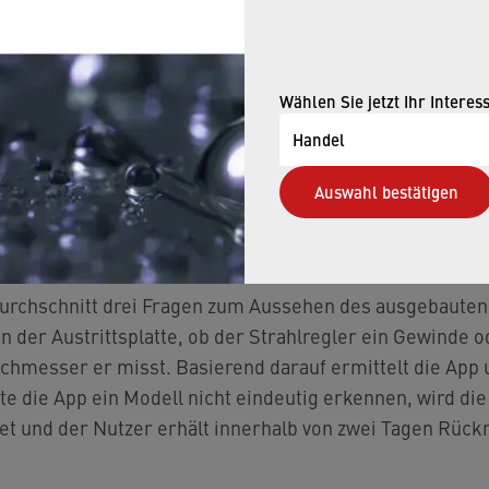
Wählen Sie jetzt Ihr Interes
Handel
Auswahl bestätigen
urchschnitt drei Fragen zum Aussehen des ausgebauten
 der Austrittsplatte, ob der Strahlregler ein Gewinde o
rchmesser er misst. Basierend darauf ermittelt die Ap
te die App ein Modell nicht eindeutig erkennen, wird di
tet und der Nutzer erhält innerhalb von zwei Tagen Rüc