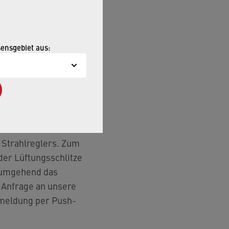
sensgebiet aus:
 Strahlreglers. Zum
der Lüftungsschlitze
p umgehend das
e Anfrage an unsere
kmeldung per Push-