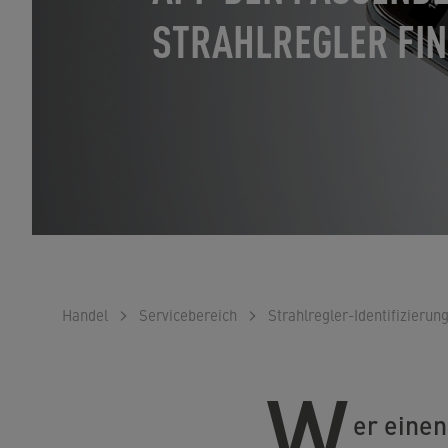
STRAHLREGLER FI
Handel
Servicebereich
Strahlregler-Identifizierun
W
er einen