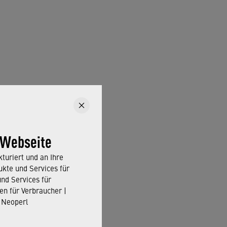
 Webseite
turiert und an Ihre
kte und Services für
und Services für
en für Verbraucher |
 Neoperl