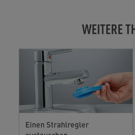
WEITERE T
Einen Strahlregler
austauschen