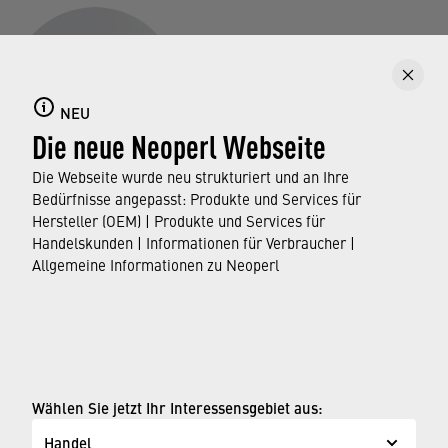
NEU
Die neue Neoperl Webseite
Die Webseite wurde neu strukturiert und an Ihre
Gross- und Fachhandel
Bedürfnisse angepasst: Produkte und Services für
Hersteller (OEM) | Produkte und Services für
info@neoperl.ch
Handelskunden | Informationen für Verbraucher |
Allgemeine Informationen zu Neoperl
© Neoperl Group AG
2026
›
Impressum
Wählen Sie jetzt Ihr Interessensgebiet aus:
›
Nutzungsbedingungen
Handel