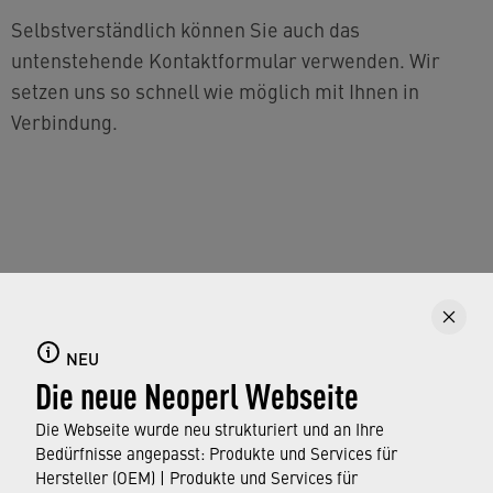
Selbstverständlich können Sie auch das
untenstehende Kontaktformular verwenden. Wir
setzen uns so schnell wie möglich mit Ihnen in
Verbindung.
Um das Formular zu sehen, müssen Sie auf die
Schaltfläche Consentmanager unten klicken. Klicken
NEU
Sie dann auf „Erweiterte Einstellungen“ und setzen
Die neue Neoperl Webseite
Sie den Dienst „Google Recaptcha“ auf „ein“.
Die Webseite wurde neu strukturiert und an Ihre
CONSENTMANAGER
Bedürfnisse angepasst: Produkte und Services für
Hersteller (OEM) | Produkte und Services für