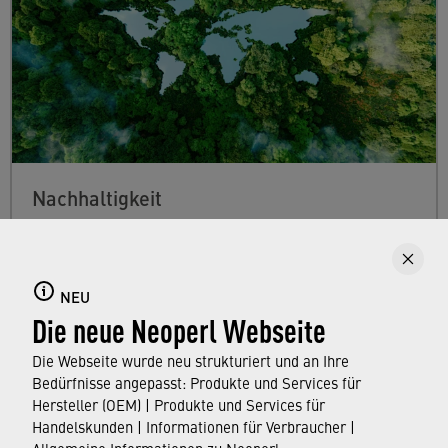
Nachhaltigkeit
Erfahren Sie mehr über das Engagement von
Neoperl für eine nachhaltige Zukunft, das von
der Entwicklung effizienter Technologien und
NEU
Die neue Neoperl Webseite
ressourcenschonender Produktionsverfahren
bis hin zum Einsatz unserer Wassersparer in
Die Webseite wurde neu strukturiert und an Ihre
Armaturen auf der ganzen Welt reicht.
Bedürfnisse angepasst: Produkte und Services für
Hersteller (OEM) | Produkte und Services für
Handelskunden | Informationen für Verbraucher |
ERFAHREN SIE MEHR