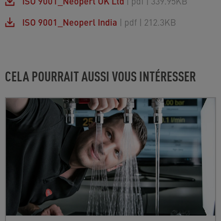
ISO 9001_Neoperl UK Ltd
| pdf
| 339.95KB
ISO 9001_Neoperl India
| pdf
| 212.3KB
CELA POURRAIT AUSSI VOUS INTÉRESSER