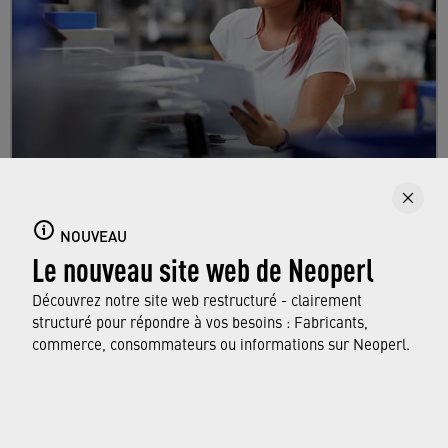
Carrières
Découvrez les nombreuses opportunités de
NOUVEAU
Le nouveau site web de Neoperl
carrière proposées par Neoperl aux personnes
en début de carrière, aux jeunes diplômés et
Découvrez notre site web restructuré - clairement
aux professionnels.
structuré pour répondre à vos besoins : Fabricants,
commerce, consommateurs ou informations sur Neoperl.
EN SAVOIR PLUS