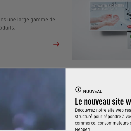
sons une large gamme de
oduits.
NOUVEAU
Le nouveau site 
Découvrez notre site web res
structuré pour répondre à vos
commerce, consommateurs ou
CALCULATEUR
Neoperl.