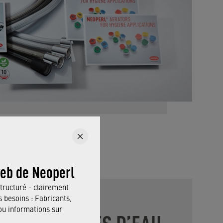
web de Neoperl
tructuré - clairement
 besoins : Fabricants,
 informations sur
 D’ÉCONOMIES D’EAU