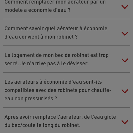
Utilisez une clé serre-tubes, en enroulant
Comment remplacer mon aérateur par un
l’adaptateur dans un torchon pour le protéger.
modèle à économie d’eau ?
›
Cette vidéo
vous explique comment remplacer
Comment savoir quel aérateur à économie
facilement et rapidement votre aérateur.
d’eau convient à mon robinet ?
L’application Neoperl EasyMatch vous aide à choisir
Le logement de mon bec de robinet est trop
l’aérateur adéquat plus facilement. Téléchargez
serré. Je n’arrive pas à le dévisser.
l’application gratuite et répondez aux questions de
description de l’aérateur que vous souhaitez
Utilisez une clé serre-tubes. Enroulez le bec dans un
Les aérateurs à économie d’eau sont-ils
remplacer. L’application utilise ces informations pour
torchon pour éviter de rayer le robinet.
compatibles avec des robinets pour chauffe-
déterminer le modèle adapté.
eau non pressurisés ?
Téléchargez l’application ici :
Les robinets pour chauffe-eau non pressurisés sont
Après avoir remplacé l’aérateur, de l’eau gicle
›
› POUR IOS (APP STORE)
généralement équipés d’un dispositif d’écoulement
du bec/coule le long du robinet.
basse résistance au lieu d’un aérateur de robinet