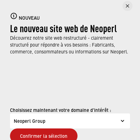
effets de levier. Elles peuvent aider leurs
collaborateurs, leurs membres et leurs
habitants à faire des économies. Notre
NOUVEAU
Le nouveau site web de Neoperl
campagne "A contre-courant" offre des
conditions spéciales aux institutions
Découvrez notre site web restructuré - clairement
intéressées.
structuré pour répondre à vos besoins : Fabricants,
commerce, consommateurs ou informations sur Neoperl.
EN SAVOIR PLUS
© Neoperl Group AG
2026
›
Mentions légales
Choisissez maintenant votre domaine d'intérêt :
›
Conditions d'utilisation
Neoperl Group
›
Page de confidentialité
Confirmer la sélection