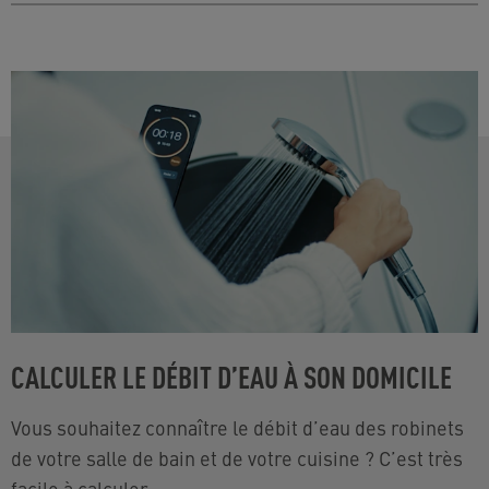
›
› POUR ANDROID (GOOGLE PLAY STORE)
traditionnel. Pour préserver la sécurité du chauffe-
Vérifiez que le joint est correctement installé ou
eau non pressurisé, ce dispositif ne doit pas être
remettez l’ancien joint à sa place.
remplacé par un aérateur à économie d’eau. En
outre, le débit de ce type de système est souvent déjà
économe en eau.
CALCULER LE DÉBIT D’EAU À SON DOMICILE
Vous souhaitez connaître le débit d’eau des robinets
de votre salle de bain et de votre cuisine ? C’est très
facile à calculer.