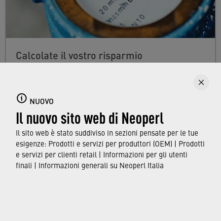
Calcolate il vostro risparmio
Spesso i nostri rubinetti non sono efficienti
come potrebbero. La differenza che i
NUOVO
risparmiatori d'acqua Neoperl possono fare
Il nuovo sito web di Neoperl
nella vostra casa può essere calcolata in modo
rapido e personalizzato.
Il sito web è stato suddiviso in sezioni pensate per le tue
esigenze: Prodotti e servizi per produttori (OEM) | Prodotti
e servizi per clienti retail | Informazioni per gli utenti
CALCOLATORE DEL RISPARMIO IDRICO
finali | Informazioni generali su Neoperl Italia
© Neoperl Group AG
2026