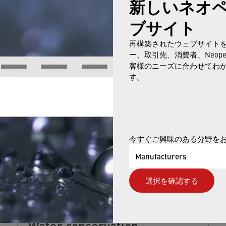
新しいネオ
ブサイト
再構築されたウェブサイト
ー、取引先、消費者、Neop
ALSO BE INTERESTED IN
客様のニーズに合わせてわ
す。
今すぐご興味のある分野を
Manufacturers
選択を確認する
Water conservation