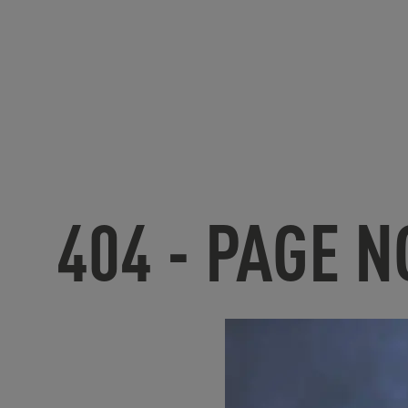
404 - PAGE 
U
nfortunate