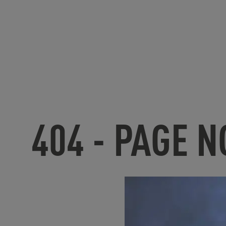
404 - PAGE 
U
nfortunate