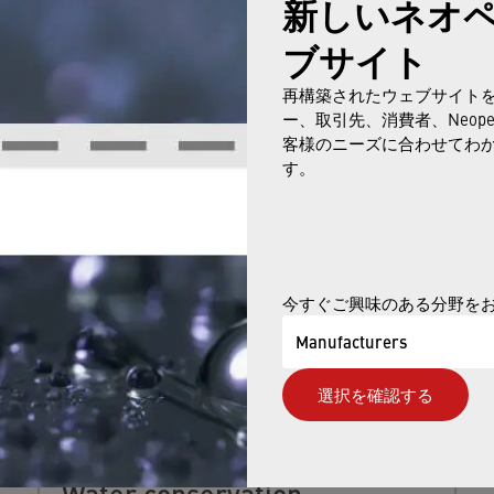
新しいネオ
ブサイト
再構築されたウェブサイト
ー、取引先、消費者、Neop
ALSO BE INTERESTED IN
客様のニーズに合わせてわ
す。
今すぐご興味のある分野を
Manufacturers
選択を確認する
Water conservation