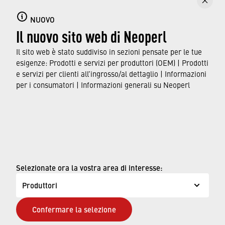
I filtri proteggono i componenti a valle da
usura, rotture e malfunzionamenti. Vengono
NUOVO
Il nuovo sito web di Neoperl
utilizzati dove si depositano sedimenti o
impurità nella linea di alimentazione
Il sito web è stato suddiviso in sezioni pensate per le tue
dell'acqua.
esigenze: Prodotti e servizi per produttori (OEM) | Prodotti
e servizi per clienti all’ingrosso/al dettaglio | Informazioni
per i consumatori | Informazioni generali su Neoperl
SCOPRI LA NOSTRA GAMMA
© Neoperl Group AG
2026
›
Note legali
Selezionate ora la vostra area di interesse:
›
Condizioni d'uso
Produttori
›
Pagina sulla privacy
Confermare la selezione