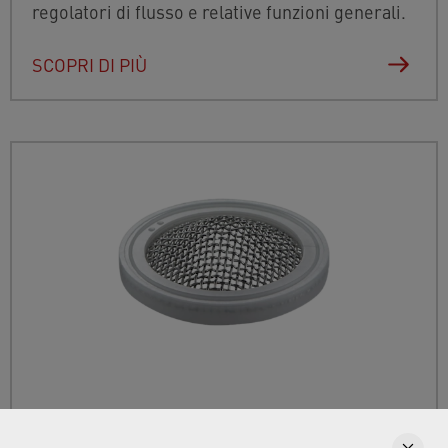
regolatori di flusso e relative funzioni generali.
SCOPRI DI PIÙ
Filtri