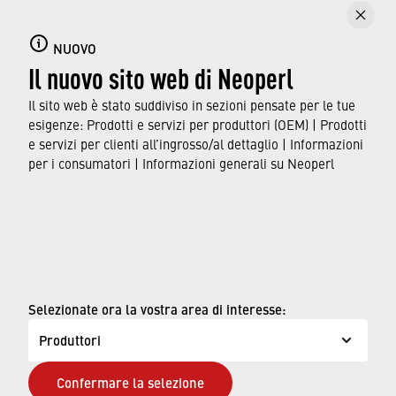
Loading PDF Worker ...
NUOVO
Il nuovo sito web di Neoperl
Il sito web è stato suddiviso in sezioni pensate per le tue
esigenze: Prodotti e servizi per produttori (OEM) | Prodotti
e servizi per clienti all’ingrosso/al dettaglio | Informazioni
per i consumatori | Informazioni generali su Neoperl
© Neoperl Group AG
2026
›
Note legali
Selezionate ora la vostra area di interesse:
›
Condizioni d'uso
Produttori
›
Pagina sulla privacy
Confermare la selezione