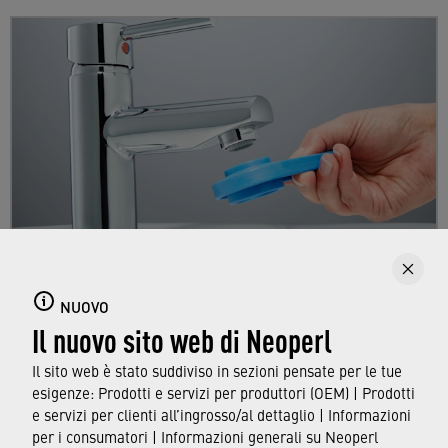
Sostituzione di un aeratore per rubinetti
NUOVO
Il nuovo sito web di Neoperl
Qui troverai una descrizione dettagliata della
procedura di sostituzione dell'aeratore
Il sito web è stato suddiviso in sezioni pensate per le tue
esistente.
esigenze: Prodotti e servizi per produttori (OEM) | Prodotti
e servizi per clienti all’ingrosso/al dettaglio | Informazioni
per i consumatori | Informazioni generali su Neoperl
SCOPRI DI PIÙ