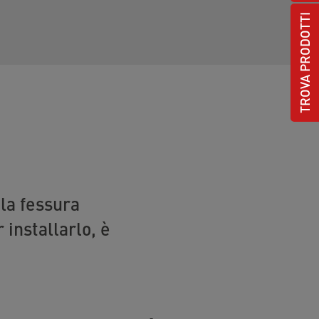
TROVA PRODOTTI
lla fessura
 installarlo, è