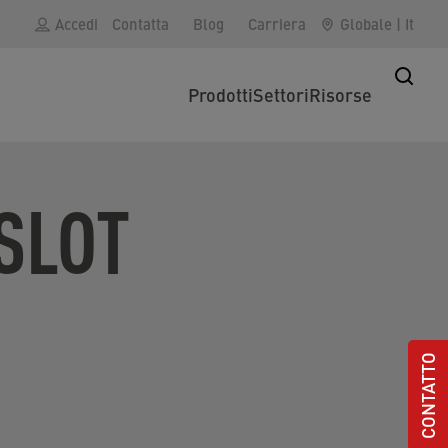
Accedi
Contatta
Blog
Carriera
Globale
|
It
Prodotti
Settori
Risorse
SLOT
CONTATTO