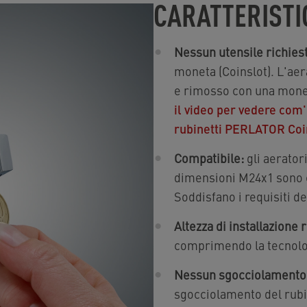
CARATTERISTI
Nessun utensile richies
moneta (Coinslot). L'ae
e rimosso con una monet
il video per vedere com
rubinetti PERLATOR Coin
Compatibile:
gli aerator
dimensioni M24x1 sono c
Soddisfano i requisiti d
Altezza di installazione r
comprimendo la tecnolo
Nessun sgocciolamento
sgocciolamento del rubi