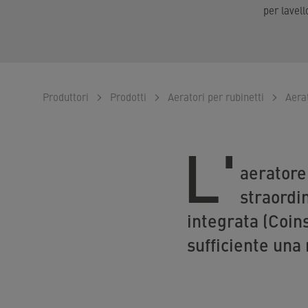
per lavell
Produttori
Prodotti
Aeratori per rubinetti
Aerat
L'
aeratore
straordin
integrata (Coins
sufficiente una