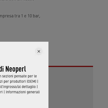
presa tra 1 e 10 bar,
in fondo alla pagina.
 di Neoperl
in sezioni pensate per le
zi per produttori (OEM) |
all’ingrosso/al dettaglio |
i | Informazioni generali