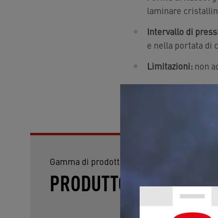
laminare cristalli
Intervallo di press
e nella portata di
Limitazioni:
non ad
Desideri assistenza pe
Gamma di prodotti per
PRODUTTORI INDUSTRI