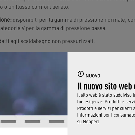
no o un flusso comfort aerato.
ione:
disponibili per la gamma di pressione normale, com
 categoria V per la gamma di pressione bassa.
atti agli scaldabagno non pressurizzati.
r la scelta? Le informazioni di contatto sono disponibili 
NUOVO
Il nuovo sito web
Il sito web è stato suddiviso 
tue esigenze: Prodotti e servi
ALI
Prodotti e servizi per clienti 
Informazioni per i consumator
su Neoperl