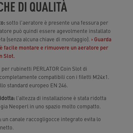
CHE DI QUALITÀ
to:
sotto l'aeratore è presente una fessura per
ratore può quindi essere agevolmente installato
a (senza alcuna chiave di montaggio).
›
Guarda
'è facile montare e rimuovere un aeratore per
 Slot.
i per rubinetti PERLATOR Coin Slot di
ompletamente compatibili con i filetti M24x1.
ello standard europeo EN 246.
idotta:
l'altezza di installazione è stata ridotta
gia Neoperl in uno spazio molto compatto.
:
un canale raccogligocce integrato evita lo
netto.