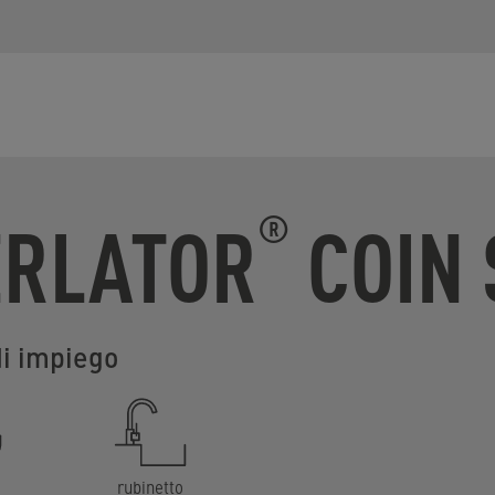
ERLATOR
COIN 
®
di impiego
rubinetto