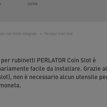
o
cucina
ori con filetto integrato
Perlator Coin Slot
 per rubinetti PERLATOR Coin Slot è
ariamente facile da installare. Grazie a
lot), non è necessario alcun utensile per
 moneta.