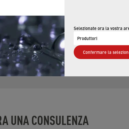
Selezionate ora la vostra ar
vata.
Produttori
a cambiare i criteri dei filtri o reimposta tutti i filtri.
Confermare la selezion
ORA UNA CONSULENZA