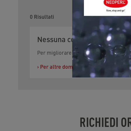
0
Risultati
Nessuna corrispondenza tro
Per migliorare i risultati di ricerca, prova 
›
Per altre domande, puoi contattarci
.
RICHIEDI 