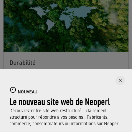
Durabilité
Découvrez l'engagement de Neoperl en faveur
d'un avenir durable et comment il s'étend du
développement de technologies efficaces et de
NOUVEAU
Le nouveau site web de Neoperl
processus de production économes en
ressources à l'utilisation de nos économiseurs
Découvrez notre site web restructuré - clairement
d'eau dans les robinets du monde entier.
structuré pour répondre à vos besoins : Fabricants,
commerce, consommateurs ou informations sur Neoperl.