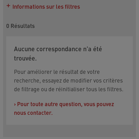
Informations sur les filtres
Consultez cette liste d'articles pour en savoir plus
sur les différents modèles et pour connaître les
0
Résultats
autorisations à l'international. Pour affiner votre
sélection, vous pouvez utiliser les filtres suivants :
Aucune correspondance n'a été
Débit :
PCA DC 1,5 gpm max.
trouvée.
Taille :
disponible avec un filetage STD
Pour améliorer le résultat de votre
(Standard) M22x1 intérieur ou F 55/64-27 UNS-
recherche, essayez de modifier vos critères
2B
de filtrage ou de réinitialiser tous les filtres.
Type de jet :
Combinaison
aération/pulvérisation
›
Pour toute autre question, vous pouvez
Besoin d'aide pour choisir ? Nos coordonnées se
nous contacter.
trouvent en bas de page.