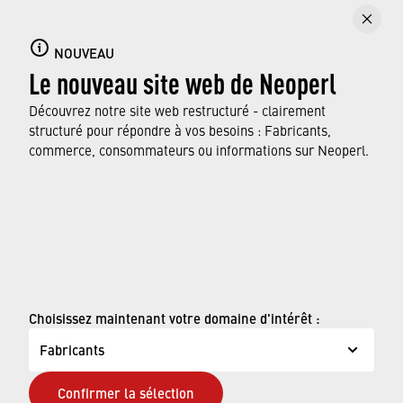
Aérateurs de robinets
Vous trouverez ici tout ce qui concerne les
NOUVEAU
Le nouveau site web de Neoperl
aérateurs de robinets, leurs fonctionnalités et
fonctions, ainsi que les normes qu’ils
Découvrez notre site web restructuré - clairement
respectent.
structuré pour répondre à vos besoins : Fabricants,
commerce, consommateurs ou informations sur Neoperl.
EN SAVOIR PLUS
© Neoperl Group AG
2026
›
Mentions légales
Choisissez maintenant votre domaine d'intérêt :
›
Conditions d'utilisation
Fabricants
›
Page de confidentialité
Confirmer la sélection