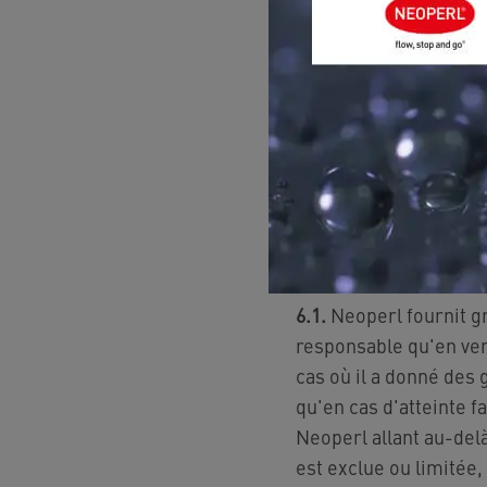
fond.
5.3.
Le contenu Web in
sont pas disponibles 
services disponibles 
6. Responsabili
6.1.
Neoperl fournit g
responsable qu'en vert
cas où il a donné des 
qu'en cas d'atteinte fa
Neoperl allant au-del
est exclue ou limitée