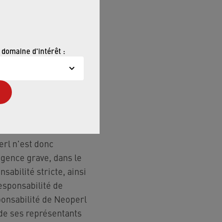
s ou services qui ne
 sur les produits ou
 domaine d'intérêt :
erl n'est donc
igence grave, dans le
sabilité stricte, ainsi
responsabilité de
ponsabilité de Neoperl
 de ses représentants