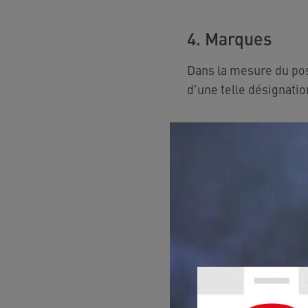
4. Marques
Dans la mesure du po
d'une telle désignatio
5. L'exhaustivi
5.1.
Le contenu du sit
particulier, il ne con
qualité, l'adéquation à
5.2.
Neoperl n'assume a
raisonnable, l'adéquati
vous confirmez que le