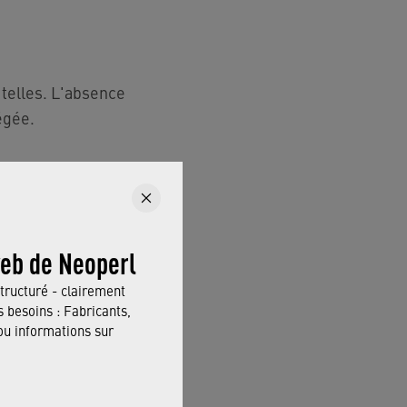
telles. L'absence
égée.
web de Neoperl
expresse. En
qui concerne la
tructuré - clairement
tiers.
 besoins : Fabricants,
 informations sur
é, le caractère
 utilisant le site web,
s ou des erreurs de