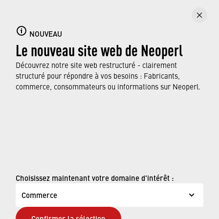
Aérateurs de robinets
Plongez dans le monde varié des aérateurs de
NOUVEAU
Le nouveau site web de Neoperl
Neoperl, utilisés quotidiennement dans tous
les ménages, et apprenez-en plus sur ses
Découvrez notre site web restructuré - clairement
fonctions.
structuré pour répondre à vos besoins : Fabricants,
commerce, consommateurs ou informations sur Neoperl.
EN SAVOIR PLUS
© Neoperl Group AG
2026
›
Mentions légales
Choisissez maintenant votre domaine d'intérêt :
›
Conditions d'utilisation
Commerce
›
Page de confidentialité
Confirmer la sélection