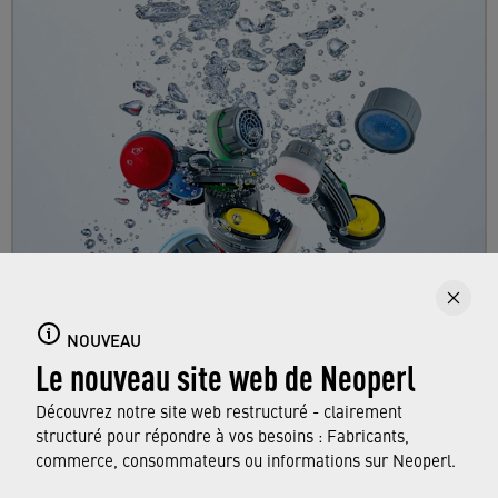
Aérateurs de robinets
Plongez dans le monde varié des aérateurs de
NOUVEAU
Le nouveau site web de Neoperl
Neoperl, utilisés quotidiennement dans tous
les ménages, et apprenez-en plus sur ses
Découvrez notre site web restructuré - clairement
fonctions.
structuré pour répondre à vos besoins : Fabricants,
commerce, consommateurs ou informations sur Neoperl.
EN SAVOIR PLUS