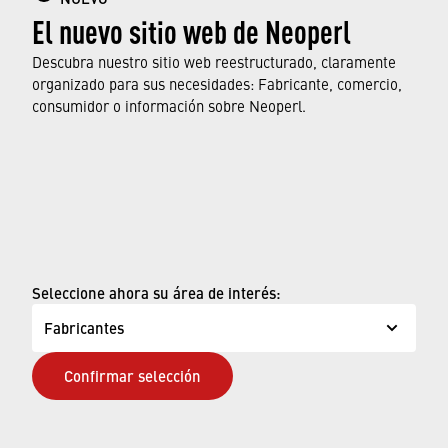
El nuevo sitio web de Neoperl
aireadores de grifo, sus características y
funciones, y qué normas y aprobaciones
Descubra nuestro sitio web reestructurado, claramente
cumplen.
organizado para sus necesidades: Fabricante, comercio,
consumidor o información sobre Neoperl.
OBTENGA MÁS INFORMACIÓN
© Neoperl Group AG
2026
›
Aviso legal
Seleccione ahora su área de interés:
›
Términos de uso
Fabricantes
›
Página de privacidad
Confirmar selección