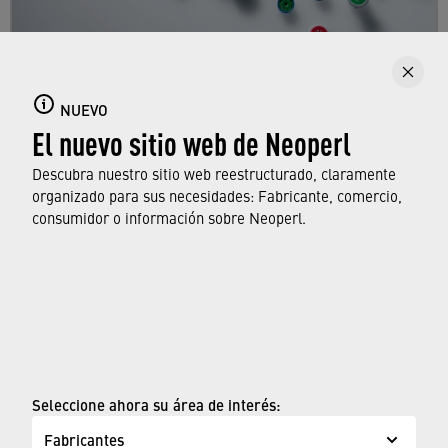
Reguladores de caudal
NUEVO
El nuevo sitio web de Neoperl
Aquí puede descubrir nuestra gama completa y
las funciones generales de los reguladores de
Descubra nuestro sitio web reestructurado, claramente
caudal.
organizado para sus necesidades: Fabricante, comercio,
consumidor o información sobre Neoperl.
OBTENGA MÁS INFORMACIÓN
© Neoperl Group AG
2026
›
Aviso legal
Seleccione ahora su área de interés:
›
Términos de uso
Fabricantes
›
Página de privacidad